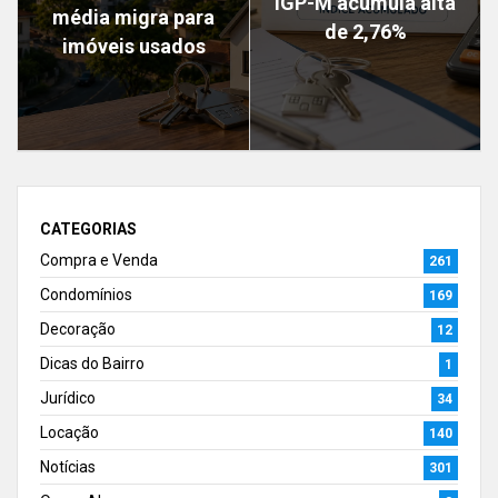
IGP-M acumula alta
média migra para
de 2,76%
imóveis usados
CATEGORIAS
Compra e Venda
261
Condomínios
169
Decoração
12
Dicas do Bairro
1
Jurídico
34
Locação
140
Notícias
301