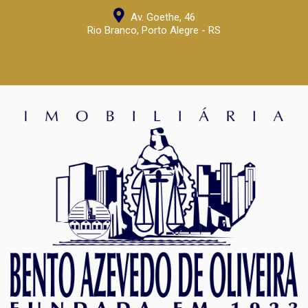
Av. Goethe, 46
Rio Branco, Porto Alegre - RS